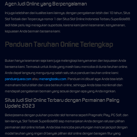
Agen Judi Online yang Berpengalaman
Ini juga kelebihan dari kualitas kami lainnya, dengan pengalaman lebih dari 10 tahun, Situs
Slot Terbaik dan Terpercaya nomor 1 dan Situs Slot Online Indonesia Terbaru SuperBola88.
Jadi tidak perlu lagi meragukan superbola, karena kami jamin keamanan, kenyamanan,
kepuasan Anda bermain bersama kami.
Panduan Taruhan Online Terlengkap
Bukan hanya keamanan saja kami juga melengkapi kenyamanan dan kepuasan Anda
bersama kami. Termasuk untuk Anda yang masih baru mencoba di dunia taruhan online.
Anda dapat langsung mengunjungi salah satu situs panduan taruhan online kami:
panduanjuara.com
atau
menangbosku.com
. Panduan ini dibuat agar Anda bisa lebih
memahami betul istilah dan cara bertaruh online, sehingga Anda bisa menikmati dan
mendapati pengalaman bermain yang sesuai dengan apa yang Anda inginkan.
Situs Judi Slot Online Terbaru dengan Permainan Paling
Update 2023
Bekerjasama dengan puluhan provider slot ternama seperti Pragmatic Play, PG Soft, dan
lain-lainnya, Slot Terbaik SuperBola88 siap memanjakan Anda dengan ratusan pilihan
permainan slot online terbaik. Anda bisa mencoba peruntungan mencari jackpot dengan
modal taruhan yang ringan di banyak pilihan slot online dengan beragam fitur yang