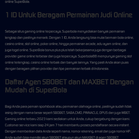
online SuperBola.
1 ID Untuk Beragam Permainan Judi Online
Sebagai situs gaming online terpercaya, Superbola menyediakan banyak permainan
lengkap dan pastinya menarik. Dengan 1 ID, Anda langsung bisa mulai bermain bola online,
casino online, slot online, poker online, hingga permainan arcade, adu ayam online, dan
juga togel online. SuperBola bonus plus plus telah bekerjasama juga dengan berbagai
provider game online terbesar dan juga terpercaya. Superbola88 mempunyai gaming slot
online terlengkap, casino online terbaik dan banyak lainnya, Yang pasti Anda akan puas
dengan beragam pilihan provider dan tipe permainan terbaik di Indonesia.
Daftar Agen SBOBET dan MAXBET Dengan
Mudah di SuperBola
Bagi Anda para pemain sportsbook atau permainan olahraga online, pastinya sudah tidak
asing dengan nama besar seperti SBOBET, SABA,CMD, PINNACLE, OPUS dan juga WBET.
Gaming online terbaru 2023 kami sediakan untuk Anda, cukup bergabung dengan kami.
Customer service kami siap 24 jam 7 hari membantu proses pendaftaran secara instant.
Dengan memberikan data Anda seperti nama, nomor rekening, email dan juga nomor HP,
Anda sudah bisa memiliki akun SBOBET ataupun akun MAXBET di agen SBOBET