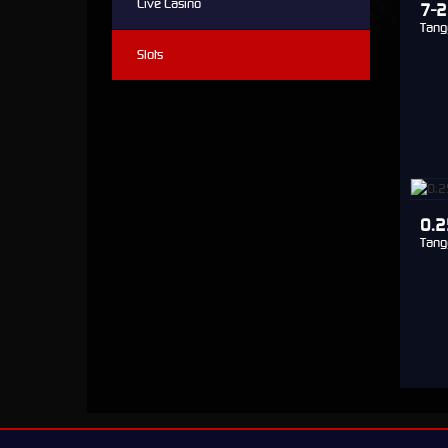
Live Casino
7-2
Tang
Slots
0.2
Tang