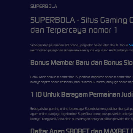
SUPERBOLA
SUPERBOLA - Situs Gaming On
dan Terpercaya nomor 1
Sebagai situs permainan slot online yang telah berdiri lebih dari 10 tahun.
Su
memberikan pelayanan secara maksimal guna kepuasan Anda sebagai me
Bonus Member Baru dan Bonus Slot
Untuk Anda semua member baru Superbola, dapatkan bonus member baru lang
lainnya seperti bonus cashback, bonus komisi & referral, dan juga bonus depo
1 ID Untuk Beragam Permainan Judi
Sebagai situs gaming online terpercaya, Superbola menyediakan banyak perm
ayam online, dan juga togel online. SuperBola bonus plus plus telah beker
lainnya, Yang pasti Anda akan puas dengan beragam pilihan provider dan tip
Daftar Agen SBOBET dan MAXBET 