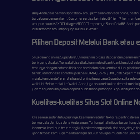
Bagi Anda para pemain sportsbook atau permainan olahraga online, pasti
bergabung dengan kami. Customer service kami siap 24 jam 7 hari memban
ataupun akun MAXBET di agen SBOBET terpercaya SuperBola88. Anda pu
lokal ternama atau dapat juga melalui e-Wallet.
Pilihan Deposit Melalui Bank atau e
Situs gaming online SuperBola88 menerima proses deposit dan penarikan (
bank yang dipakai. Transaksi bisa dilakukan melalui bank-bank tersebut s
tentunya dengan catatan tidak ada hambatan atau kendala di luar pihak kam
berlaku di Indonesia contohnya seperti DANA, GoPay, OVO, dsb. Seperti m
melakukan pendaftaran di situs slot online terpercaya Superbola. Jika ad
wallet ini. Selain melalui e-Wallet, Anda juga bisa melakukan deposit melal
juga menyediakan promo deposit pulsa tanpa potongan. Agar lebih jelas d
Kualitas-kualitas Situs Slot Online
Kita semua sudah tahu pastinya, keamanan adalah faktor terpenting dalam
bahwa data dan juga dana Anda aman. Tentunya hal ini juga bergantung dar
Indonesia, kami pun terus mengikuti perkembangan baik dari banyaknya t
yang terbaik. Kami juga membuat agar seluruh navigasi mudah dan user fri