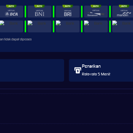
an tidak dapat diproses
Penarikan
Rata-rata 5 Menit