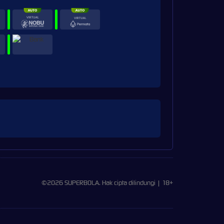
©2026 SUPERBOLA. Hak cipta dilindungi | 18+