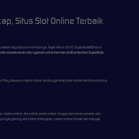
, Situs Slot Online Terbaik
askan bagi seluruh membernya. Sejak tahun 2010, SuperBola88 terus
Anda merasa aman dan nyaman untuk bermain di situs taruhan SuperBola.
 Play, ataupun casino online. Anda juga tetap bisa menikmati bonus-bonus
casino online, slot online, poker online, hingga permainan arcade, adu
unyai gaming slot online terlengkap, casino online terbaik dan banyak