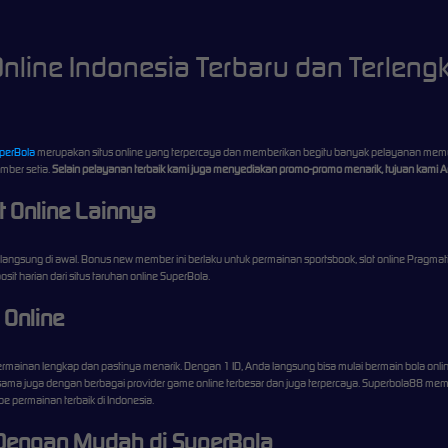
line Indonesia Terbaru dan Terlengkap
perBola
merupakan situs online yang terpercaya dan memberikan begitu banyak pelayanan memu
mber setia.
Selain pelayanan terbaik kami juga menyediakan promo-promo menarik, tujuan kami 
 Online Lainnya
sung di awal. Bonus new member ini berlaku untuk permainan sportsbook, slot online Pragmatic
sit harian dari situs taruhan online SuperBola.
 Online
ainan lengkap dan pastinya menarik. Dengan 1 ID, Anda langsung bisa mulai bermain bola online, 
jasama juga dengan berbagai provider game online terbesar dan juga terpercaya. Superbola88 memp
e permainan terbaik di Indonesia.
Dengan Mudah di SuperBola