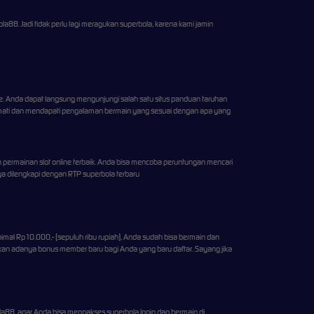
ola88. Jadi tidak perlu lagi meragukan superbola, karena kami jamin
 Anda dapat langsung mengunjungi salah satu situs panduan taruhan
enikmati dan mendapati pengalaman bermain yang sesuai dengan apa yang
n permainan slot online terbaik. Anda bisa mencoba peruntungan mencari
unya dilengkapi dengan RTP superbola terbaru
inimal Rp10.000,- (sepuluh ribu rupiah), Anda sudah bisa bermain dan
akan adanya bonus member baru bagi Anda yang baru daftar. Sayang jika
rbola88, agar Anda bisa mengakses superbola login dan bermain di