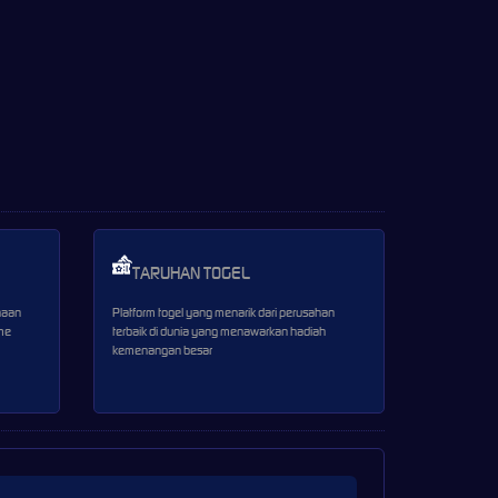
TARUHAN TOGEL
haan
Platform togel yang menarik dari perusahan
ame
terbaik di dunia yang menawarkan hadiah
kemenangan besar