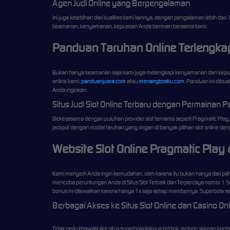
Agen Judi Online yang Berpengalaman
Ini juga kelebihan dari kualitas kami lainnya, dengan pengalaman lebih dari
keamanan, kenyamanan, kepuasan Anda bermain bersama kami.
Panduan Taruhan Online Terlengka
Bukan hanya keamanan saja kami juga melengkapi kenyamanan dan kepuasa
online kami:
panduanjuara.com
atau
menangbosku.com
. Panduan ini dibu
Anda inginkan.
Situs Judi Slot Online Terbaru dengan Permainan
Bekerjasama dengan puluhan provider slot ternama seperti Pragmatic Play,
jackpot dengan modal taruhan yang ringan di banyak pilihan slot online den
Website Slot Online Pragmatic Play
Kami mengerti Anda ingin kemudahan, oleh karena itu bukan hanya dari pilih
mencoba peruntungan Anda di Situs Slot Terbaik dan Terpercaya nomor 1 S
bonus ini dilewatkan karena hanya 1x saja setiap membernya. Superbola 
Berbagai Akses ke Situs Slot Online dan Casino On
Tidak perlu khawatir jika situs superbola linknya terblok, mohon simpan kon