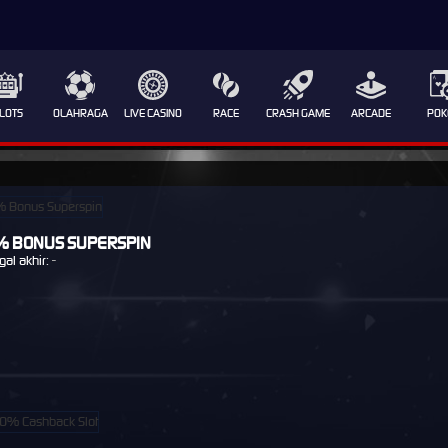
LOTS
OLAHRAGA
LIVE CASINO
RACE
CRASH GAME
ARCADE
POK
 BONUS SUPERSPIN
gal akhir:
-