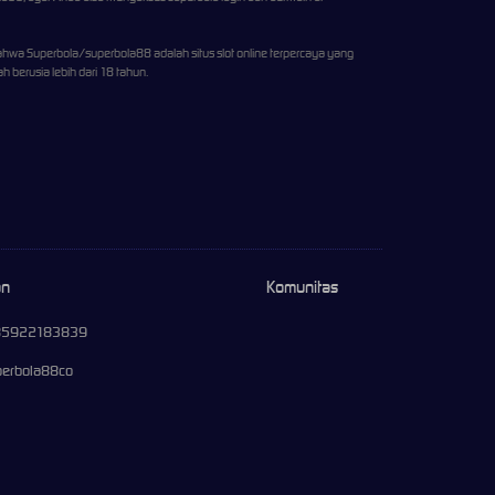
wa Superbola/superbola88 adalah situs slot online terpercaya yang
berusia lebih dari 18 tahun.
an
Komunitas
85922183839
perbola88co