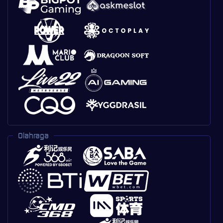
Olahraga