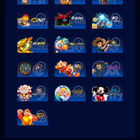
i
i
i
i
i
i
i
i
i
i
i
i
i