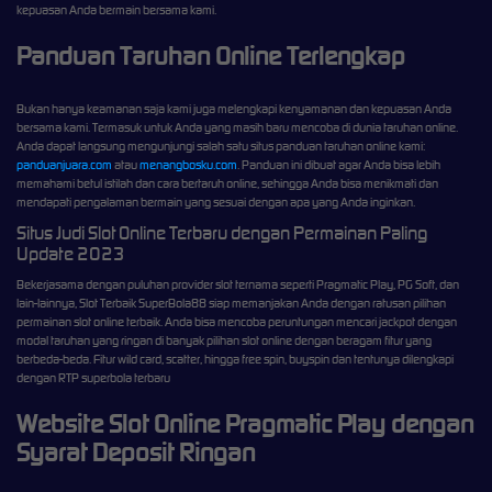
kepuasan Anda bermain bersama kami.
Panduan Taruhan Online Terlengkap
Bukan hanya keamanan saja kami juga melengkapi kenyamanan dan kepuasan Anda
bersama kami. Termasuk untuk Anda yang masih baru mencoba di dunia taruhan online.
Anda dapat langsung mengunjungi salah satu situs panduan taruhan online kami:
panduanjuara.com
atau
menangbosku.com
. Panduan ini dibuat agar Anda bisa lebih
memahami betul istilah dan cara bertaruh online, sehingga Anda bisa menikmati dan
mendapati pengalaman bermain yang sesuai dengan apa yang Anda inginkan.
Situs Judi Slot Online Terbaru dengan Permainan Paling
Update 2023
Bekerjasama dengan puluhan provider slot ternama seperti Pragmatic Play, PG Soft, dan
lain-lainnya, Slot Terbaik SuperBola88 siap memanjakan Anda dengan ratusan pilihan
permainan slot online terbaik. Anda bisa mencoba peruntungan mencari jackpot dengan
modal taruhan yang ringan di banyak pilihan slot online dengan beragam fitur yang
berbeda-beda. Fitur wild card, scatter, hingga free spin, buyspin dan tentunya dilengkapi
dengan RTP superbola terbaru
Website Slot Online Pragmatic Play dengan
Syarat Deposit Ringan