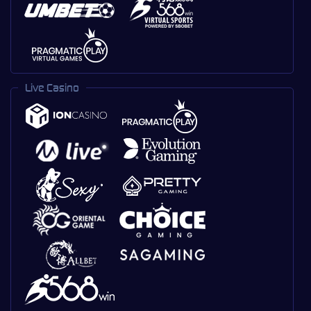
Live Casino