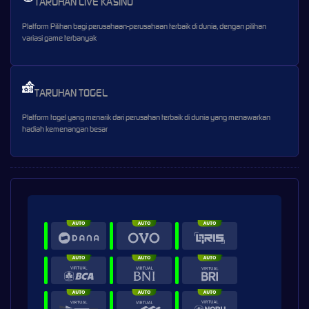
TARUHAN LIVE KASINO
Platform Pilihan bagi perusahaan-perusahaan terbaik di dunia, dengan pilihan
variasi game terbanyak
TARUHAN TOGEL
Platform togel yang menarik dari perusahan terbaik di dunia yang menawarkan
hadiah kemenangan besar