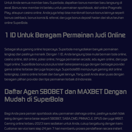
Untuk Anda semua member baru Superbola, dapatkan bonus member baru langsung di
awal. Bonus new member ini berlaku untuk permainan sportsbook, slot online Pragmatic
Play, ataupun casino online. Anda juga tetap bisa menikmati bonus-bonus lainnya seperti
bonus cashback, bonus komisi & referral, dan juga bonus deposit harian dari situs taruhan
online SuperBola.
1 ID Untuk Beragam Permainan Judi Online
Sebagai situs gaming online terpercaya, Superbola menyediakan banyak permainan
lengkap dan pastinya menarik. Dengan 1 ID, Anda langsung bisa mulai bermain bola online,
casino online, slot online, poker online, hingga permainan arcade, adu ayam online, dan juga
togel online. SuperBola bonus plus plus telah bekerjasama juga dengan berbagai provider
game online terbesar dan juga terpercaya. Superbola88 mempunyai gaming slot online
terlengkap, casino online terbaik dan banyak lainnya, Yang pasti Anda akan puas dengan
beragam pilihan provider dan tipe permainan terbaik di Indonesia.
Daftar Agen SBOBET dan MAXBET Dengan
Mudah di SuperBola
Bagi Anda para pemain sportsbook atau permainan olahraga online, pastinya sudah tidak
asing dengan nama besar seperti SBOBET, SABA,CMD, PINNACLE, OPUS dan juga WBET.
Gaming online terbaru 2023 kami sediakan untuk Anda, cukup bergabung dengan kami.
Customer service kami siap 24 jam 7 hari membantu proses pendaftaran secara instant.